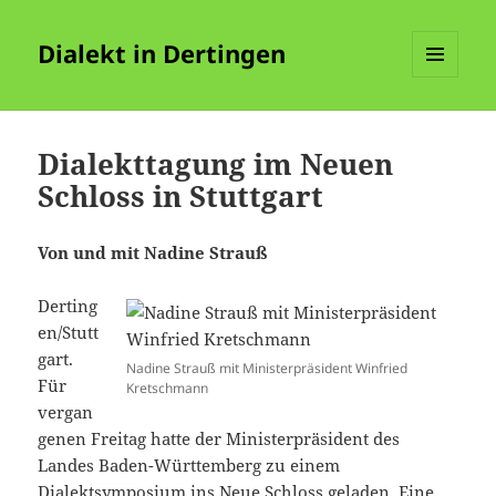
Dialekt in Dertingen
MENÜ
UND
WIDGETS
Dialekttagung im Neuen
Schloss in Stuttgart
Von und mit Nadine Strauß
Derting
en/Stutt
gart.
Nadine Strauß mit Ministerpräsident Winfried
Für
Kretschmann
vergan
genen Freitag hatte der Ministerpräsident des
Landes Baden-Württemberg zu einem
Dialektsymposium ins Neue Schloss geladen. Eine