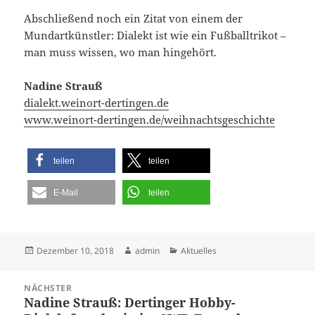
Abschließend noch ein Zitat von einem der
Mundartkünstler: Dialekt ist wie ein Fußballtrikot –
man muss wissen, wo man hingehört.
Nadine Strauß
dialekt.weinort-dertingen.de
www.weinort-dertingen.de/weihnachtsgeschichte
teilen
teilen
E-Mail
teilen
Veröffentlicht
Autor
Kategorien
Dezember 10, 2018
admin
Aktuelles
am
Beitragsnavigation
NÄCHSTER
Nadine Strauß: Dertinger Hobby-
Nächster